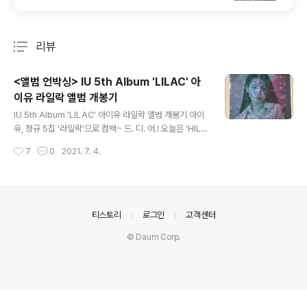
리뷰
분류 전체보기
주요 글 목록
<앨범 언박싱> IU 5th Album 'LILAC' 아
이유 라일락 앨범 개봉기
글 내용
IU 5th Album 'LILAC' 아이유 라일락 앨범 개봉기 아이
유, 정규 5집 '라일락'으로 컴백~ 드. 디. 어.! 오늘은 'HILA
C' 버전을 리뷰해보겠습니다! 아이유 '라일락'과 다른 수록
작성시간
7
0
2021. 7. 4.
곡들도 마니마니 들어주세여 ♪~ ᕕ( ᐛ )ᕗ IU 5th Album
'LILAC' 음악이 필요한 순간, 멜론 www.melon.com 라
일락 앨범은 하일락과 바일락이 있는데 저는 오늘 하일락
을 개봉해보려 합니다. 아이유의 다른 앨범들에 비해서 이
번 게 조금 더 큰 거 같아요. 앞 뒤 둘 다 너무 이쁘죠~? ㅎ
의안내
티스토리
로그인
고객센터
앨범 앞부분은 플라스틱 커버로 사진이 겹쳐 있네요. 하일
© Daum Corp.
락 버전은 밝은 느낌이고 바일락은 좀 더 다크 한 느낌이에
요. 딱 열어본 순간..! 너무 감동-쓰~ 앨범을 열어보시면 가
사집과 포토 카트 굿즈들이..