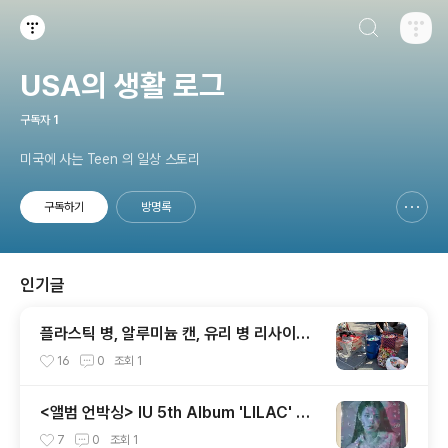
검색하기
티스토리
USA의 생활 로그
구독자
1
미국에 사는 Teen 의 일상 스토리
구독하기
방명록
신고하기 레이어
열기
인기글
플라스틱 병, 알루미늄 캔, 유리 병 리사이클
링(Irvine Costco Recycling Center) R
16
0
조회
1
ecycling Bottles
<앨범 언박싱> IU 5th Album 'LILAC' 아
이유 라일락 앨범 개봉기
7
0
조회
1