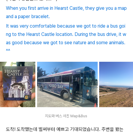
When you first arrive in Hearst Castle, they give you a map
and a paper bracelet.
It was very comfortable because we got to ride a bus goi
ng to the Hearst Castle location. During the bus drive, it w
as good because we got to see nature and some animals.
^^
지도와 버스 사진 Map&Bus
도착! 도착했는데 벌써부터 예쁘고 기대되었습니다. 주변을 봤는