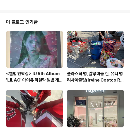
s a great place to take Instagram photos. It was
the first place I wanted to go when I went to San
Francisco. 아이스크림 뮤지엄 안. 되게 핑크 핑크하고 달
달합니다. Inside the Ice Cream Museum. It was ve
이 블로그 인기글
ry pinky and the colors felt very sweet. 아이스크
림 뮤지엄 입장료- 모든 티켓 가격-$38; 2살 이하는 공짜
시..
<앨범 언박싱> IU 5th Album
플라스틱 병, 알루미늄 캔, 유리 병
'LILAC' 아이유 라일락 앨범 개봉
리사이클링(Irvine Costco Re
기
cycling Center) Recycling
Bottles