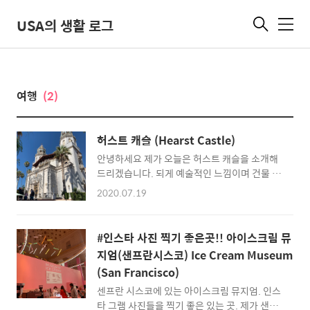
USA의 생활 로그
메
뉴
여행
(2)
허스트 캐슬 (Hearst Castle)
안녕하세요 제가 오늘은 허스트 캐슬을 소개해
드리겠습니다. 되게 예술적인 느낌이며 건물 안
과 밖이 화려했습니다. Today, I'm going to
2020.07.19
introduce you to Hearst Castle. Hearst
Castle에 입장료는- 어른-$25 어린이(5-12
살)-$12 5살 이하-무료 투어는 조금씩 다릅니
#인스타 사진 찍기 좋은곳!! 아이스크림 뮤
다. (그중에서 고르는 거입니다) 웹 사이트 링
지엄(샌프란시스코) Ice Cream Museum
크- [https://hearstcastle.org/] Tickets for
(San Francisco)
Hearst Castle- Adult-$25 Child(Age 5-
12)-$12 Under Age 5-Free Every tour is a
센프란 시스코에 있는 아이스크림 뮤지엄. 인스
different location in the castle. Website
타 그램 사진들을 찍기 좋은 있는 곳. 제가 샌프